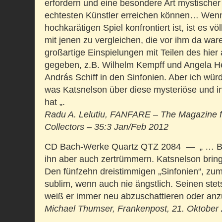
erfordern und eine besondere Art mystischer 
echtesten Künstler erreichen können… Wen
hochkarätigen Spiel konfrontiert ist, ist es vö
mit jenen zu vergleichen, die vor ihm da war
großartige Einspielungen mit Teilen des hie
gegeben, z.B. Wilhelm Kempff und Angela He
András Schiff in den Sinfonien. Aber ich wür
was Katsnelson über diese mysteriöse und i
hat „.
Radu A. Lelutiu,
FANFARE – The Magazine f
Collectors – 35:3 Jan/Feb 2012
CD Bach-Werke Quartz QTZ 2084 — „ … Bac
ihn aber auch zertrümmern. Katsnelson brin
Den fünfzehn dreistimmigen „Sinfonien“, zum
sublim, wenn auch nie ängstlich. Seinen st
weiß er immer neu abzuschattieren oder an
Michael Thumser,
Frankenpost, 21. Oktober