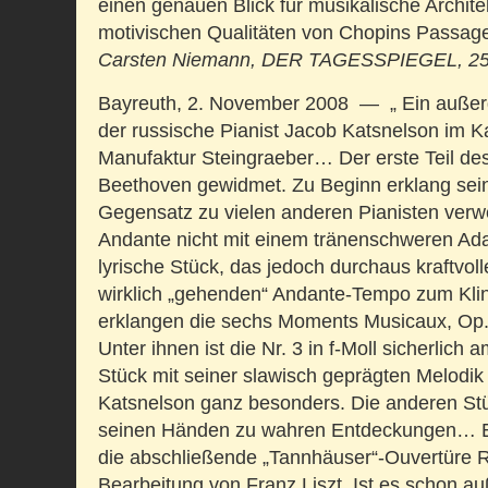
einen genauen Blick für musikalische Architek
motivischen Qualitäten von Chopins Passage
Carsten Niemann,
DER TAGESSPIEGEL, 25.
Bayreuth, 2. November 2008 — „ Ein außer
der russische Pianist Jacob Katsnelson im
Manufaktur Steingraeber… Der erste Teil de
Beethoven gewidmet. Zu Beginn erklang sein
Gegensatz zu vielen anderen Pianisten verw
Andante nicht mit einem tränenschweren Ada
lyrische Stück, das jedoch durchaus kraftvol
wirklich „gehenden“ Andante-Tempo zum Kl
erklangen die sechs Moments Musicaux, Op.
Unter ihnen ist die Nr. 3 in f-Moll sicherlich
Stück mit seiner slawisch geprägten Melodik
Katsnelson ganz besonders. Die anderen Stü
seinen Händen zu wahren Entdeckungen… 
die abschließende „Tannhäuser“-Ouvertüre R
Bearbeitung von Franz Liszt. Ist es schon auß