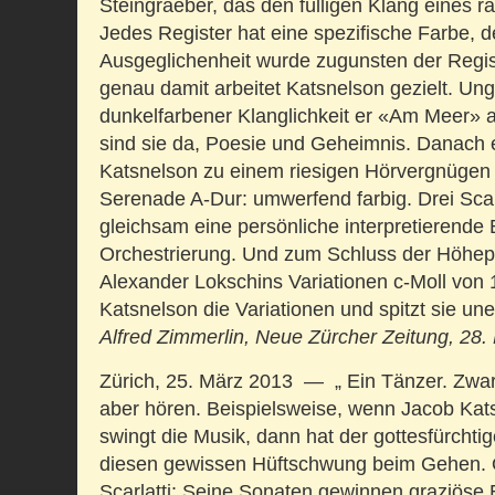
Steingraeber, das den fülligen Klang eines rä
Jedes Register hat eine spezifische Farbe, d
Ausgeglichenheit wurde zugunsten der Regis
genau damit arbeitet Katsnelson gezielt. Ung
dunkelfarbener Klanglichkeit er «Am Meer» au
sind sie da, Poesie und Geheimnis. Danach 
Katsnelson zu einem riesigen Hörvergnügen 
Serenade A-Dur: umwerfend farbig. Drei Scar
gleichsam eine persönliche interpretierende
Orchestrierung. Und zum Schluss der Höhep
Alexander Lokschins Variationen c-Moll von
Katsnelson die Variationen und spitzt sie une
Alfred Zimmerlin, Neue Zürcher Zeitung, 28.
Zürich, 25. März 2013 — „ Ein Tänzer. Zwa
aber hören. Beispielsweise, wenn Jacob Kat
swingt die Musik, dann hat der gottesfürchti
diesen gewissen Hüftschwung beim Gehen. 
Scarlatti: Seine Sonaten gewinnen graziöse